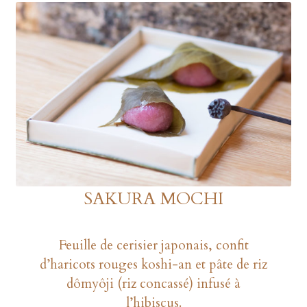
SAKURA MOCHI
Feuille de cerisier japonais, confit
d’haricots rouges koshi-an et pâte de riz
dômyôji (riz concassé) infusé à
l’hibiscus.