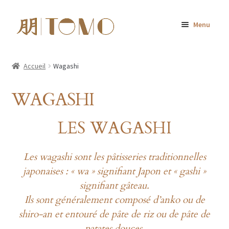
Aller
Aller
Menu
à
au
la
contenu
Accueil
navigation
Accueil
Wagashi
Nos pâtisseries
WAGASHI
Livraison TOMO
LES WAGASHI
Les ateliers
Les wagashi sont les pâtisseries traditionnelles
Bons cadeaux
japonaises : « wa » signifiant Japon et « gashi »
signifiant
gâteau.
Escale
Ils sont généralement composé d’anko ou de
shiro-an et entouré de pâte de riz ou de pâte de
A propos
patates douces.