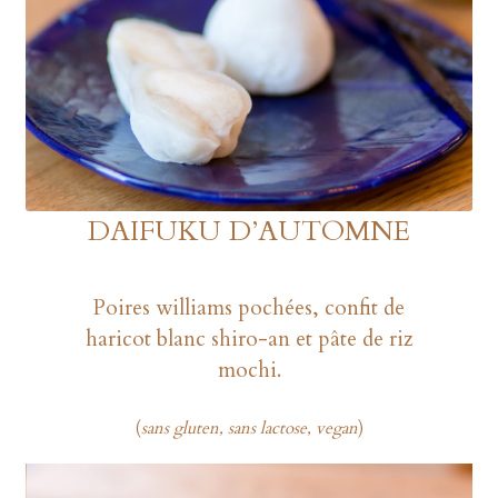
DAIFUKU D’AUTOMNE
Poires williams pochées, confit de
haricot blanc shiro-an et pâte de riz
mochi.
(
sans gluten, sans lactose, vegan
)