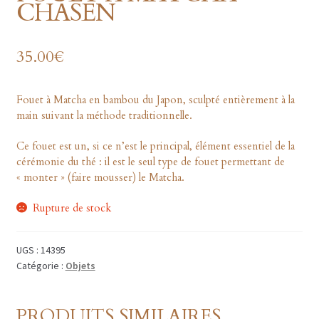
CHASEN
Collaborations
35.00
€
日本語
Fouet à Matcha en bambou du Japon, sculpté entièrement à la
main suivant la méthode traditionnelle.
Ce fouet est un, si ce n’est le principal, élément essentiel de la
cérémonie du thé : il est le seul type de fouet permettant de
« monter » (faire mousser) le Matcha.
Rupture de stock
UGS :
14395
Catégorie :
Objets
PRODUITS SIMILAIRES