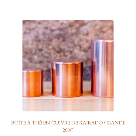
a
plusieurs
variations.
Les
options
peuvent
être
choisies
sur
la
page
du
produit
BOÎTE À THÉ EN CUIVRE DE KAIKADO GRANDE
200G