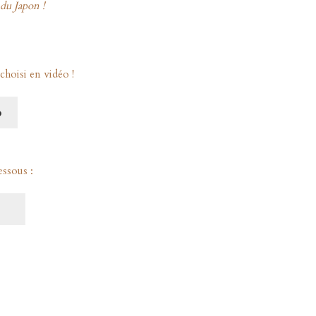
du Japon !
choisi en vidéo !
o
essous :