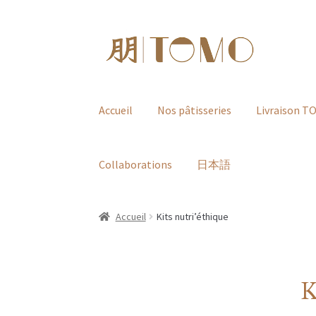
Aller
Aller
à
au
la
contenu
navigation
Accueil
Nos pâtisseries
Livraison 
Collaborations
日本語
Accueil
Kits nutri’éthique
K