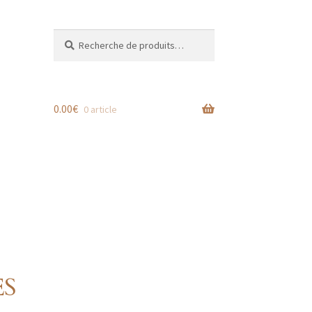
Recherche
Recherche
pour :
0.00
€
0 article
ES