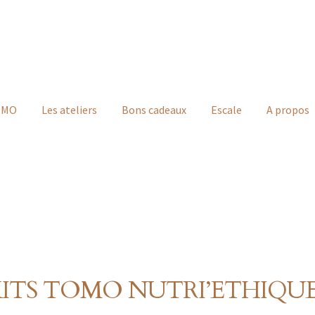
TOMO
Les ateliers
Bons cadeaux
Escale
A propos
ITS TOMO NUTRI’ETHIQU