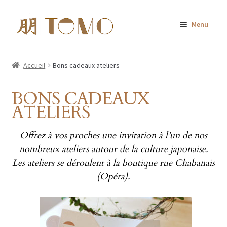
Aller
Aller
Menu
à
au
la
contenu
Accueil
navigation
Accueil
Bons cadeaux ateliers
Nos pâtisseries
BONS CADEAUX
Livraison TOMO
ATELIERS
Les ateliers
Offrez à vos proches une invitation à l’un de nos
nombreux ateliers autour de la culture japonaise.
Bons cadeaux
Les ateliers se déroulent à la boutique rue Chabanais
(Opéra).
Escale
A propos