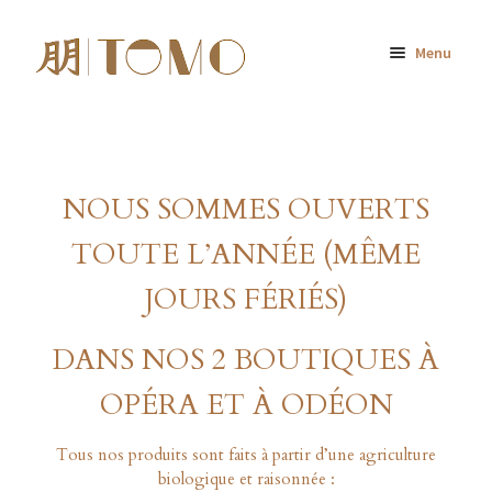
Aller
Aller
Menu
à
au
la
contenu
Accueil
navigation
Nos pâtisseries
NOUS SOMMES OUVERTS
Livraison TOMO
TOUTE L’ANNÉE (MÊME
Les ateliers
JOURS FÉRIÉS)
Bons cadeaux
DANS NOS 2 BOUTIQUES À
OPÉRA ET À ODÉON
Escale
Tous nos produits sont faits à partir d’une agriculture
A propos
biologique et raisonnée :